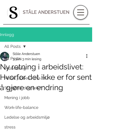
STÅLE ANDERSTUEN
Innlegg
All Posts
Ståle Anderstuen
All Posts
3. juni
3 min lesing
Ny retning i arbeidslivet:
Jobbsøking
Hvorfor det ikke er for sent
Mistet jobben - hva nå?
å gjøre en endring
Starte for deg selv?
Mening i jobb
Work-life-balance
Ledelse og arbeidsmiljø
stress