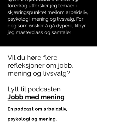
foredrag utforsker jeg temaer i
skjæringspunktet mellom arbeidsliv,
psykologi, mening og livsvalg. For
deg som ønsker å gå dypere, tilbyr
jeg masterclass og samtaler.
​​Vil du høre flere
refleksjoner om jobb,
mening og livsvalg?
Lytt til podcasten
Jobb med mening​​
En podcast om arbeidsliv,
psykologi og mening.
​For deg som ikke bare vil ha en jobb
som ser bra ut –