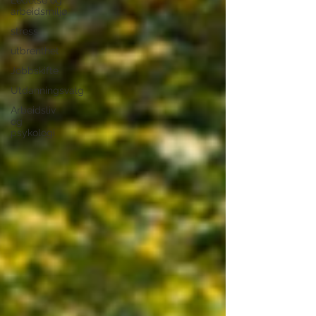
Ledelse og
arbeidsmiljø
stress
utbrenthet
Jobbskifte
Utdanningsvalg
Arbeidsliv
og
psykologi