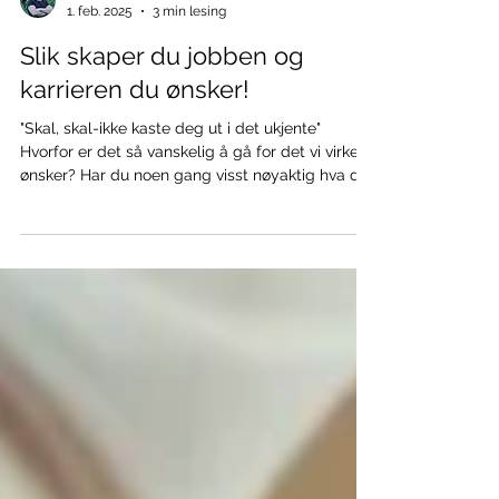
Ståle Anderstuen
1. feb. 2025
3 min lesing
Slik skaper du jobben og
karrieren du ønsker!
"Skal, skal-ikke kaste deg ut i det ukjente"
Hvorfor er det så vanskelig å gå for det vi virkelig
ønsker? Har du noen gang visst nøyaktig hva du
vil – enten det er å bytte jobb fordi du ikke trives,
eller å starte noe eget – men likevel kjent på
hvor vanskelig det er å faktisk gjøre det? Du er
ikke alene. Vi mennesker er ikke spesielt glade i
forandring. Vi liker trygghet, stabilitet og
forutsigbarhet. Selv når vi er misfornøyde med
situasjonen vår, gir den oss i det minste e