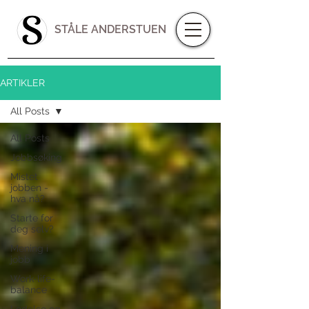
STÅLE ANDERSTUEN
ARTIKLER
All Posts
All Posts
Jobbsøking
Mistet
jobben -
hva nå?
Starte for
deg selv?
Mening i
jobb
Work-life-
balance