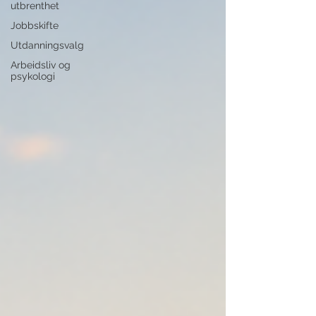
utbrenthet
Jobbskifte
Utdanningsvalg
Arbeidsliv og
psykologi