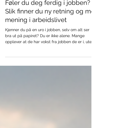
Ståle Anderstuen
3. juni
4 min lesing
Føler du deg ferdig i jobben?
Slik finner du ny retning og mer
mening i arbeidslivet
Kjenner du på en uro i jobben, selv om alt ser
bra ut på papiret? Du er ikke alene. Mange
opplever at de har vokst fra jobben de er i, uten
nødvendigvis å vite hva neste steg er. I denne
artikkelen utforsker jeg hvorfor vi blir værende,
hva identitet har med saken å gjøre, og hvordan
du kan begynne å bevege deg mot en mer
meningsfull retning i arbeidslivet.