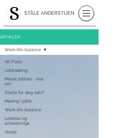
STÅLE ANDERSTUEN
ARTIKLER
Work-life-balance
All Posts
Jobbsøking
Mistet jobben - hva
nå?
Starte for deg selv?
Mening i jobb
Work-life-balance
Ledelse og
arbeidsmiljø
stress