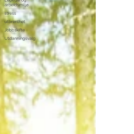
Ledelse og
arbeidsmiljø
stress
utbrenthet
Jobbskifte
Utdanningsvalg