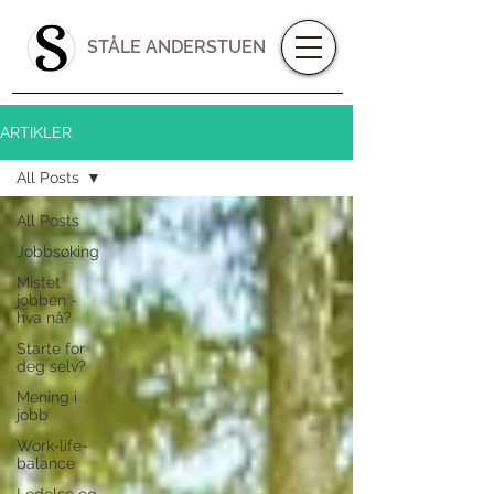
STÅLE ANDERSTUEN
ARTIKLER
All Posts
All Posts
Jobbsøking
Mistet
jobben -
hva nå?
Starte for
deg selv?
Mening i
jobb
Work-life-
balance